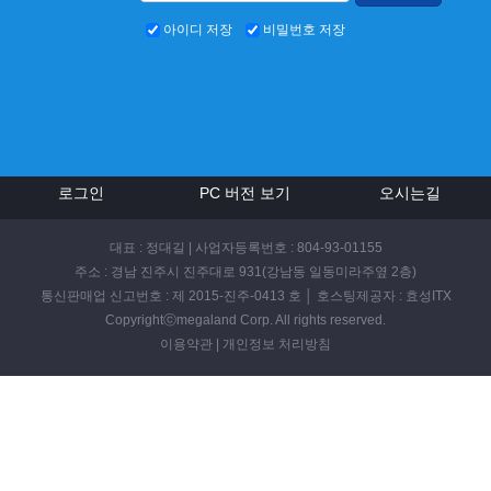
아이디 저장
비밀번호 저장
로그인
PC 버전 보기
오시는길
대표 : 정대길 | 사업자등록번호 : 804-93-01155
주소 : 경남 진주시 진주대로 931(강남동 일동미라주옆 2층)
통신판매업 신고번호 : 제 2015-진주-0413 호 │ 호스팅제공자 : 효성ITX
Copyrightⓒmegaland Corp. All rights reserved.
이용약관
|
개인정보 처리방침